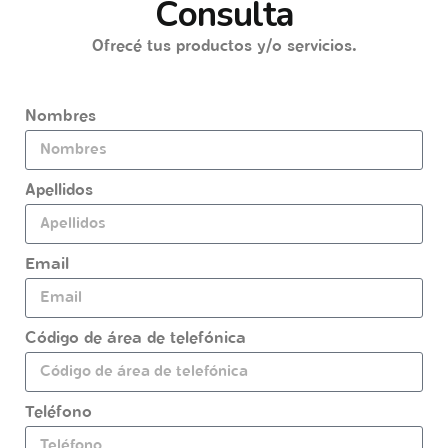
C
o
n
s
u
l
t
a
Ofrecé tus productos y/o servicios.
Nombres
Apellidos
Email
Código de área de telefónica
Teléfono