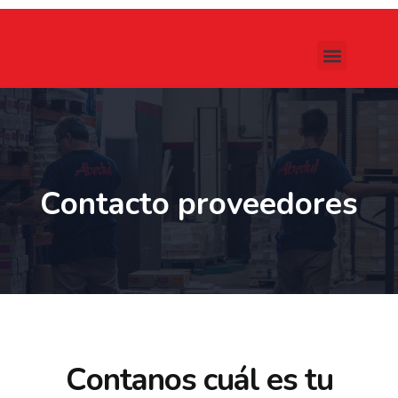
Contacto proveedores
C
o
n
t
a
n
o
s
c
u
á
l
e
s
t
u