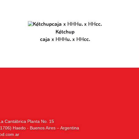
Kétchup
caja x 108u. x 10cc.
La Cantábrica Planta No. 15
(1706) Haedo - Buenos Aires – Argentina
ood.com.ar