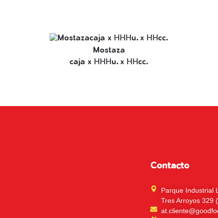
Mostaza
caja x 108u. x 10cc.
Contacto
Parque Industrial 
Tres Arroyos 329 
at.cliente@goodf