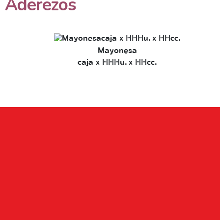
A
d
e
r
e
z
o
s
Mayonesa
caja x 108u. x 10cc.