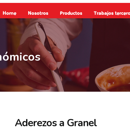
Home
Nosotros
Productos
Trabajos tercer
nómicos
A
d
e
r
e
z
o
s
a
G
r
a
n
e
l